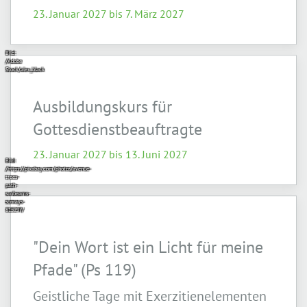
23. Januar 2027 bis 7. März 2027
Bild:
/Adobe
Stock/alex_black
Ausbildungskurs für
Gottesdienstbeauftragte
23. Januar 2027 bis 13. Juni 2027
Bild:
/https://pixabay.com/photos/avenue-
trees-
path-
sunbeams-
sunrays-
815297/
"Dein Wort ist ein Licht für meine
Pfade" (Ps 119)
Geistliche Tage mit Exerzitienelementen