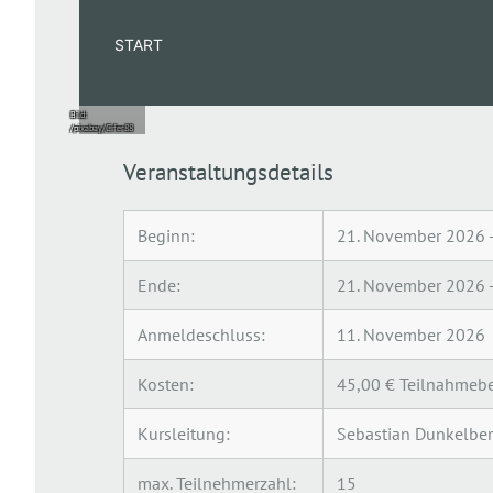
sinnvoll
START
gestalten
Bild:
/pixabay/Cifer88
Veranstaltungsdetails
Beginn:
21. November 2026 -
Ende:
21. November 2026 -
Anmeldeschluss:
11. November 2026
Kosten:
45,00 € Teilnahmebe
Kursleitung:
Sebastian Dunkelbe
max. Teilnehmerzahl:
15