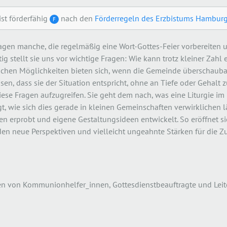
ist förderfähig
nach den
Förderregeln des Erzbistums Hambur
F
sagen manche, die regelmäßig eine Wort-Gottes-Feier vorbereiten u
g stellt sie uns vor wichtige Fragen: Wie kann trotz kleiner Zahl 
schen Möglichkeiten bieten sich, wenn die Gemeinde überschauba
sen, dass sie der Situation entspricht, ohne an Tiefe oder Gehalt 
iese Fragen aufzugreifen. Sie geht dem nach, was eine Liturgie im
, wie sich dies gerade in kleinen Gemeinschaften verwirklichen lä
 erprobt und eigene Gestaltungsideen entwickelt. So eröffnet si
n neue Perspektiven und vielleicht ungeahnte Stärken für die Z
en von Kommunionhelfer_innen, Gottesdienstbeauftragte und Leit