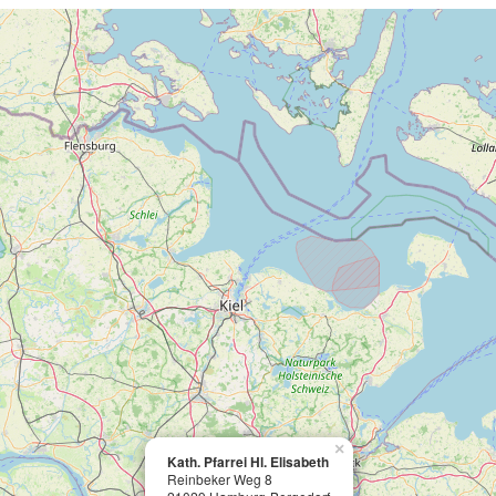
×
Kath. Pfarrei Hl. Elisabeth
Reinbeker Weg 8