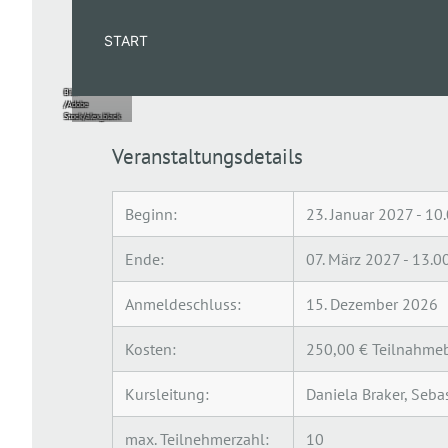
GOTTESDIENST
START
Bild:
/Adobe
Stock/alex_black
Veranstaltungsdetails
Beginn:
23. Januar 2027 - 10
Ende:
07. März 2027 - 13.0
Anmeldeschluss:
15. Dezember 2026
Kosten:
250,00 € Teilnahmeb
Kursleitung:
Daniela Braker, Seba
max. Teilnehmerzahl:
10