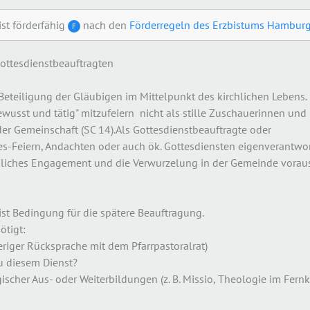
ist förderfähig
nach den
Förderregeln des Erzbistums Hambur
F
Gottesdienstbeauftragten
e Beteiligung der Gläubigen im Mittelpunkt des kirchlichen Lebens.
 bewusst und tätig" mitzufeiern  nicht als stille Zuschauerinnen und
der Gemeinschaft (SC 14).Als Gottesdienstbeauftragte oder
es-Feiern, Andachten oder auch ök. Gottesdiensten eigenverantwort
önliches Engagement und die Verwurzelung in der Gemeinde voraus
st Bedingung für die spätere Beauftragung.
tigt:
heriger Rücksprache mit dem Pfarrpastoralrat)
u diesem Dienst?
scher Aus- oder Weiterbildungen (z. B. Missio, Theologie im Fernk