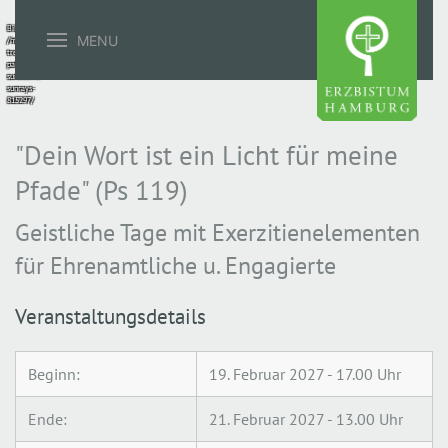
Bild:
MENU
/https://pixabay.com/photos/avenue-
trees-
path-
sunbeams-
sunrays-
815297/
"Dein Wort ist ein Licht für meine
Pfade" (Ps 119)
Geistliche Tage mit Exerzitienelementen
für Ehrenamtliche u. Engagierte
Veranstaltungsdetails
Beginn:
19. Februar 2027 - 17.00 Uhr
Ende:
21. Februar 2027 - 13.00 Uhr